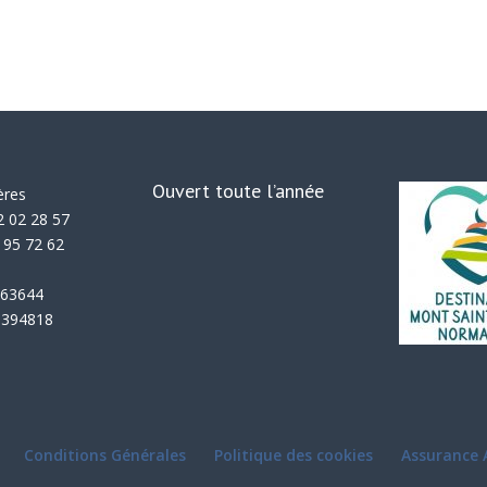
Ouvert toute l’année
ères
2 02 28 57
 95 72 62
.663644
1.394818
Conditions Générales
Politique des cookies
Assurance 